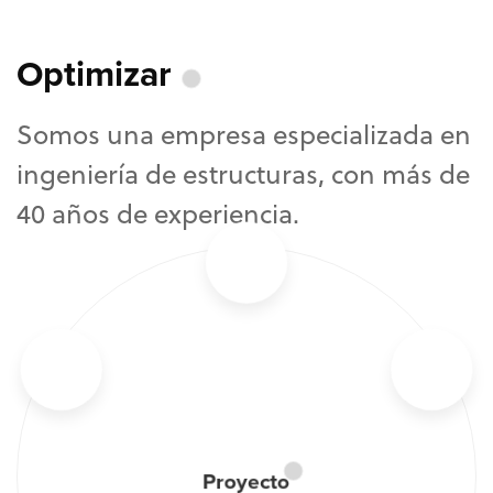
Entender
Cuantificar
Optimizar
Diseñar
Somos
una
empresa
especializada
en
ingeniería
de
estructuras,
con
más
de
40
años
de
experiencia.
Proyecto