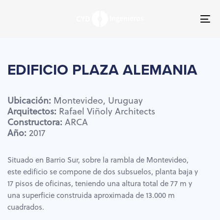
Skip
Skip
links
to
To
primary
nav
navigation
Skip
to
EDIFICIO
PLAZA
ALEMANIA
content
Ubicación:
Montevideo,
Uruguay
Arquitectos:
Rafael
Viñoly
Architects
Constructora:
ARCA
Año:
2017
Situado en Barrio Sur, sobre la rambla de Montevideo,
este edificio se compone de dos subsuelos, planta baja y
17 pisos de oficinas, teniendo una altura total de 77 m y
una superficie construida aproximada de 13.000 m
cuadrados.