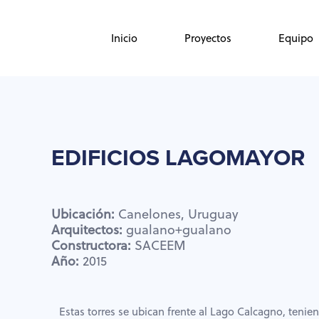
Skip
Skip
links
to
Inicio
Proyectos
Equipo
primary
navigation
Skip
to
content
EDIFICIOS
LAGOMAYOR
Ubicación:
Canelones,
Uruguay
Arquitectos:
gualano+gualano
Constructora:
SACEEM
Año:
2015
Estas torres se ubican frente al Lago Calcagno, tenie