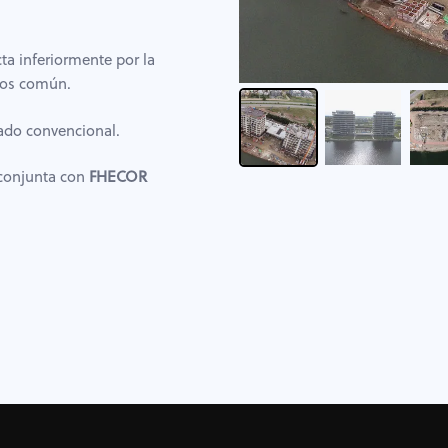
cta inferiormente por la
tos común.
ado convencional.
 conjunta con
FHECOR