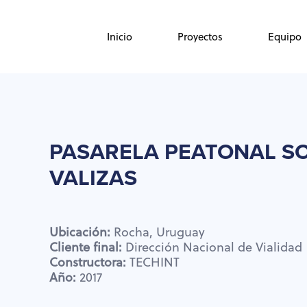
Skip
Skip
links
to
Inicio
Proyectos
Equipo
primary
navigation
Skip
to
content
PASARELA
PEATONAL
S
VALIZAS
Ubicación:
Rocha,
Uruguay
Cliente
final:
Dirección
Nacional
de
Vialidad
Constructora:
TECHINT
Año:
2017