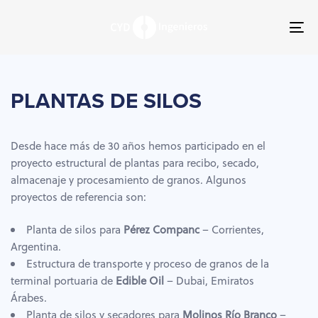
Skip
Skip
links
to
To
primary
nav
navigation
Skip
to
PLANTAS
DE
SILOS
content
Desde hace más de 30 años hemos participado en el
proyecto estructural de plantas para recibo, secado,
almacenaje y procesamiento de granos. Algunos
proyectos de referencia son:
Planta de silos para
Pérez Companc
– Corrientes,
Argentina.
Estructura de transporte y proceso de granos de la
terminal portuaria de
Edible Oil
– Dubai, Emiratos
Árabes.
Planta de silos y secadores para
Molinos Río Branco
–