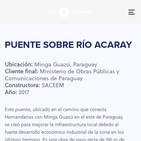
Skip
Skip
links
to
To
primary
nav
navigation
Skip
to
PUENTE
SOBRE
RÍO
ACARAY
content
Ubicación:
Minga
Guazú,
Paraguay
Cliente
final:
Ministerio
de
Obras
Públicas
y
Comunicaciones
de
Paraguay
Constructora:
SACEEM
Año:
2017
Este puente, ubicado en el camino que conecta
Hernandarias con Minga Guazú en el este de Paraguay,
se creó para mejorar la infraestructura local debido al
fuerte desarrollo económico industrial de la zona en los
últimos tiempos. Es una obra de paso recta de 150 m de