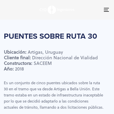
Skip
Skip
links
to
To
primary
nav
navigation
Skip
to
PUENTES
SOBRE
RUTA
30
content
Ubicación:
Artigas,
Uruguay
Cliente
final:
Dirección
Nacional
de
Vialidad
Constructora:
SACEEM
Año:
2018
Es un conjunto de cinco puentes ubicados sobre la ruta
30 en el tramo que va desde Artigas a Bella Unión. Este
tramo estaba en un estado de infraestructura inaceptable
por lo que se decidió adaptarlo a las condiciones
actuales de tránsito, llamando a dos licitaciones públicas.