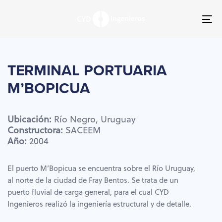
Skip
Skip
links
to
To
primary
nav
navigation
Skip
to
TERMINAL
PORTUARIA
content
M’BOPICUA
Ubicación:
Río
Negro,
Uruguay
Constructora:
SACEEM
Año:
2004
El puerto M’Bopicua se encuentra sobre el Río Uruguay,
al norte de la ciudad de Fray Bentos. Se trata de un
puerto fluvial de carga general, para el cual CYD
Ingenieros realizó la ingeniería estructural y de detalle.